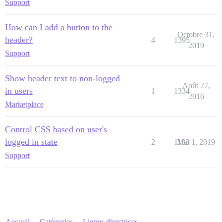
Support
How can I add a button to the
Octobre 31,
header?
4
1395
2019
Support
Show header text to non-logged
Août 27,
in users
1
1334
2016
Marketplace
Control CSS based on user's
logged in state
2
1133
Mai 1, 2019
Support
Accueil
Catégories
Lignes directrices