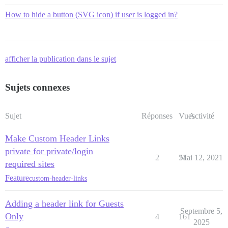
How to hide a button (SVG icon) if user is logged in?
afficher la publication dans le sujet
Sujets connexes
Sujet
Réponses
Vues
Activité
Make Custom Header Links
private for private/login
2
51
Mai 12, 2021
required sites
Feature
custom-header-links
Adding a header link for Guests
Septembre 5,
Only
4
161
2025