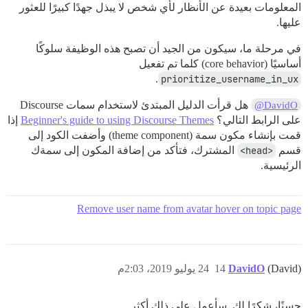
المعلومات بعيدة عن الأنظار لأي شخص لا يبذل جهدًا كبيرًا للعثور
عليها.
في مرحلة ما، سيكون من الجيد أن تصبح هذه الوظيفة سلوكًا
أساسيًا (core behavior) كلما تم تفعيل
.
prioritize_username_in_ux
هل قرأت الدليل المبتدئ لاستخدام سمات Discourse
@DavidO
على الرابط التالي؟
Beginner's guide to using Discourse Themes
إذا
قمت بإنشاء مكون سمة (theme component) وأضفت الكود إلى
قسم
<head>
المشترك، فتأكد من إضافة المكون إلى سمةك
الرئيسية.
Remove user name from avatar hover on topic page
(David)
DavidO
14
24 يوليو 2019، 2:03م
حسنًا، شكرًا لك. سأعمل على ذلك أكثر.