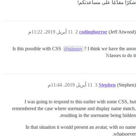
شكرًا مقدّمًا على مساعدتكم!
(Jeff Atwood)
codinghorror
2
11 أبريل 2019، 11:22م
Is this possible with CSS
? I think we have the anon
@tshenry
classes to do it?
(Stephen)
Stephen
3
11 أبريل 2019، 11:44م
I was going to respond to this earlier with some CSS, but
remembered the case where username and display name match,
resulting in the username being hidden.
In that situation it would present an avatar, with no name
whatsoever.