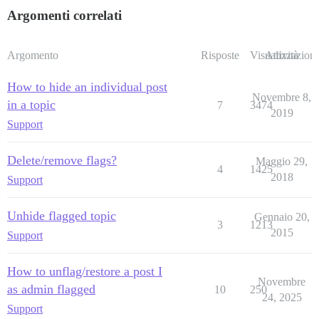
Argomenti correlati
Argomento
Risposte
Visualizzazioni
Attività
How to hide an individual post
Novembre 8,
in a topic
7
3474
2019
Support
Delete/remove flags?
Maggio 29,
4
1425
2018
Support
Unhide flagged topic
Gennaio 20,
3
1213
2015
Support
How to unflag/restore a post I
Novembre
as admin flagged
10
250
24, 2025
Support