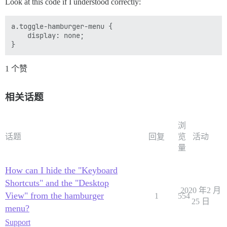
Look at this code if I understood correctly:
a.toggle-hamburger-menu {

    display: none;

1 个赞
相关话题
浏
话题
回复
览
活动
量
How can I hide the "Keyboard
Shortcuts" and the "Desktop
2020 年2 月
View" from the hamburger
1
554
25 日
menu?
Support