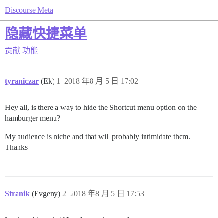
Discourse Meta
隐藏快捷菜单
贡献
功能
tyraniczar
(Ek)
1
2018 年8 月 5 日 17:02
Hey all, is there a way to hide the Shortcut menu option on the
hamburger menu?
My audience is niche and that will probably intimidate them.
Thanks
Stranik
(Evgeny)
2
2018 年8 月 5 日 17:53