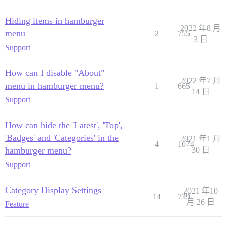
Hiding items in hamburger
2022 年8 月
menu
2
755
3 日
Support
How can I disable "About"
2022 年7 月
menu in hamburger menu?
1
665
14 日
Support
How can hide the 'Latest', 'Top',
'Badges' and 'Categories' in the
2021 年1 月
4
1074
hamburger menu?
30 日
Support
Category Display Settings
2021 年10
14
739
月 26 日
Feature