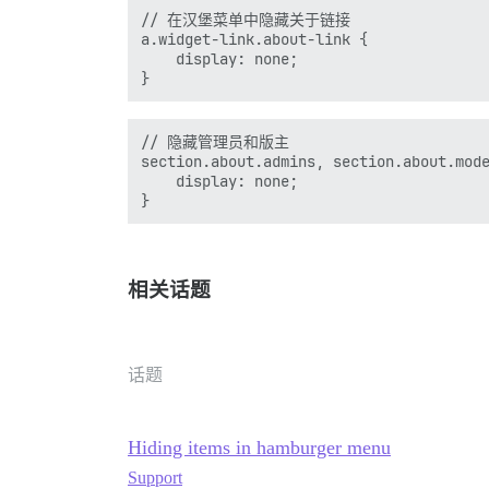
// 在汉堡菜单中隐藏关于链接

a.widget-link.about-link {

    display: none;

// 隐藏管理员和版主

section.about.admins, section.about.mode
    display: none;

相关话题
话题
Hiding items in hamburger menu
Support