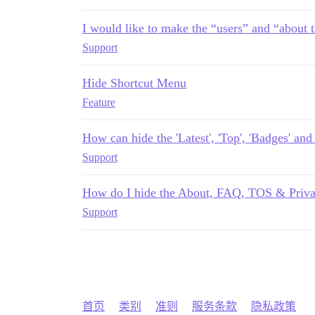
I would like to make the “users” and “about th
Support
Hide Shortcut Menu
Feature
How can hide the 'Latest', 'Top', 'Badges' an
Support
How do I hide the About, FAQ, TOS & Priva
Support
首页
类别
准则
服务条款
隐私政策