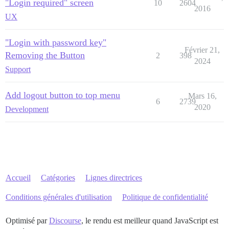
"Login required" screen
10
2604
2016
UX
"Login with password key"
Février 21,
Removing the Button
2
398
2024
Support
Add logout button to top menu
Mars 16,
6
2739
2020
Development
Accueil
Catégories
Lignes directrices
Conditions générales d'utilisation
Politique de confidentialité
Optimisé par
Discourse
, le rendu est meilleur quand JavaScript est