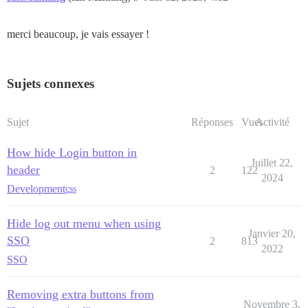
merci beaucoup, je vais essayer !
Sujets connexes
Sujet
Réponses
Vues
Activité
How hide Login button in
Juillet 22,
header
2
122
2024
Development
css
Hide log out menu when using
Janvier 20,
SSO
2
813
2022
SSO
Removing extra buttons from
Novembre 3,