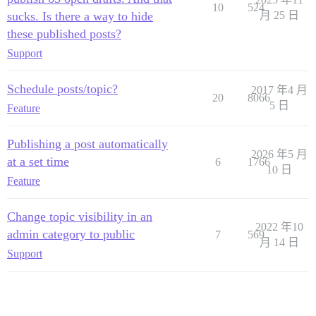
10
524
sucks. Is there a way to hide
月 25 日
these published posts?
Support
Schedule posts/topic?
2017 年4 月
20
8066
5 日
Feature
Publishing a post automatically
2026 年5 月
at a set time
6
1766
10 日
Feature
Change topic visibility in an
2022 年10
admin category to public
7
569
月 14 日
Support