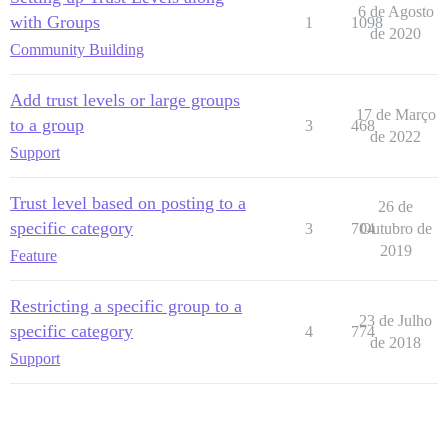
6 de Agosto
with Groups
1
1098
de 2020
Community Building
Add trust levels or large groups
17 de Março
to a group
3
468
de 2022
Support
Trust level based on posting to a
26 de
specific category
3
704
Outubro de
2019
Feature
Restricting a specific group to a
23 de Julho
specific category
4
774
de 2018
Support