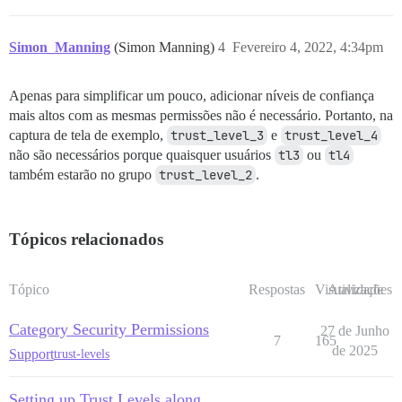
Simon_Manning
(Simon Manning)
4
Fevereiro 4, 2022, 4:34pm
Apenas para simplificar um pouco, adicionar níveis de confiança
mais altos com as mesmas permissões não é necessário. Portanto, na
captura de tela de exemplo,
trust_level_3
e
trust_level_4
não são necessários porque quaisquer usuários
tl3
ou
tl4
também estarão no grupo
trust_level_2
.
Tópicos relacionados
Tópico
Respostas
Visualizações
Atividade
Category Security Permissions
27 de Junho
7
165
de 2025
Support
trust-levels
Setting up Trust Levels along