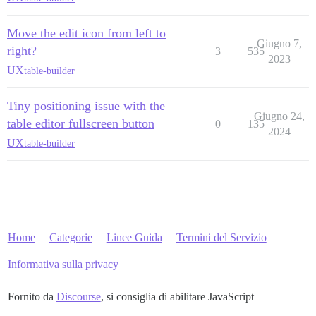
Move the edit icon from left to
Giugno 7,
right?
3
535
2023
UX
table-builder
Tiny positioning issue with the
Giugno 24,
table editor fullscreen button
0
135
2024
UX
table-builder
Home
Categorie
Linee Guida
Termini del Servizio
Informativa sulla privacy
Fornito da
Discourse
, si consiglia di abilitare JavaScript