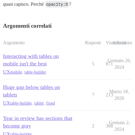
quasi capisco. Perché
opacity:0
?
Argomenti correlati
Argomento
Risposte
Visualizzazioni
Attività
Interacting with tables on
Gennaio 26,
mobile isn't the best
5
871
2024
UX
mobile
,
table-builder
Huge gap below tables on
Marzo 18,
tablets
7
213
2026
UX
table-builder
,
tablet
,
fixed
Year in review has sections that
Gennaio 2,
become gray
2
368
2024
UX
table-builder