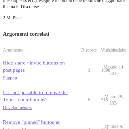
(desktop.scss ecc.), eseguire il commit delle modifiche e aggiornare
il tema in Discourse.
2 Mi Piace
Argomenti correlati
Argomento
Risposte
Visualizzazioni
Attività
Hide share / invite buttons on
Maggio 14,
post pages
3
1098
2016
Support
Is it not possible to remove the
Marzo 28,
Topic footer buttons?
6
315
2024
Development
css
Remove "pinned" button at
Ottobre 9,