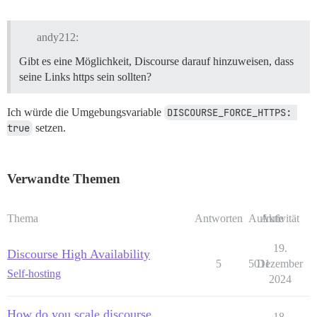
andy212:
Gibt es eine Möglichkeit, Discourse darauf hinzuweisen, dass
seine Links https sein sollten?
Ich würde die Umgebungsvariable
DISCOURSE_FORCE_HTTPS: 
true
setzen.
Verwandte Themen
Thema
Antworten
Aufrufe
Aktivität
19.
Discourse High Availability
5
5011
Dezember
Self-hosting
2024
How do you scale discourse
18.