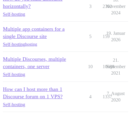
horizontally?
3
2302
November
2024
Self-hosting
Multiple app containers for a
19. Januar
single Discourse site
5
159
2026
Self-hosting
hosting
Multiple Discourses, multiple
21.
containers, one server
10
10688
September
2021
Self-hosting
How can I host more than 1
7. August
Discourse forum on 1 VPS?
4
1337
2020
Self-hosting