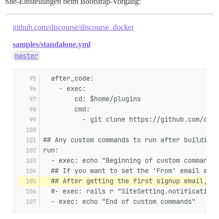
Site-Einstellungen beim Bootstrap-Vorgang:
github.com/discourse/discourse_docker
samples/standalone.yml
master
  after_code:
    - exec:
        cd: $home/plugins
        cmd:
          - git clone https://github.com/disc
## Any custom commands to run after building
run:
  - exec: echo "Beginning of custom commands"
  ## If you want to set the 'From' email addr
  ## After getting the first signup email, re
  #- exec: rails r "SiteSetting.notification_
  - exec: echo "End of custom commands"