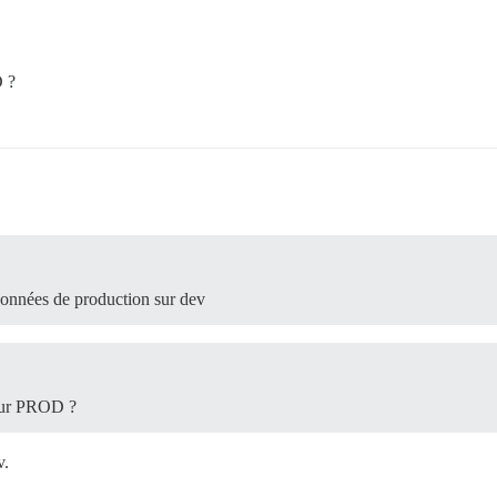
D ?
données de production sur dev
 sur PROD ?
v.