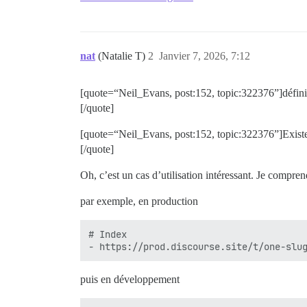
nat
(Natalie T)
2
Janvier 7, 2026, 7:12
[quote=“Neil_Evans, post:152, topic:322376”]définis
[/quote]
[quote=“Neil_Evans, post:152, topic:322376”]Existe-
[/quote]
Oh, c’est un cas d’utilisation intéressant. Je compr
par exemple, en production
# Index

puis en développement