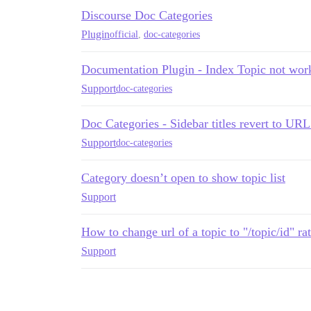
Discourse Doc Categories
Plugin
official
,
doc-categories
Documentation Plugin - Index Topic not work
Support
doc-categories
Doc Categories - Sidebar titles revert to UR
Support
doc-categories
Category doesn’t open to show topic list
Support
How to change url of a topic to "/topic/id" rat
Support