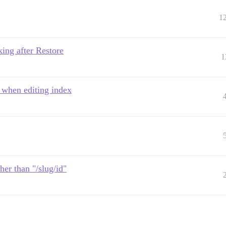
1
ing after Restore
1
L when editing index
her than "/slug/id"