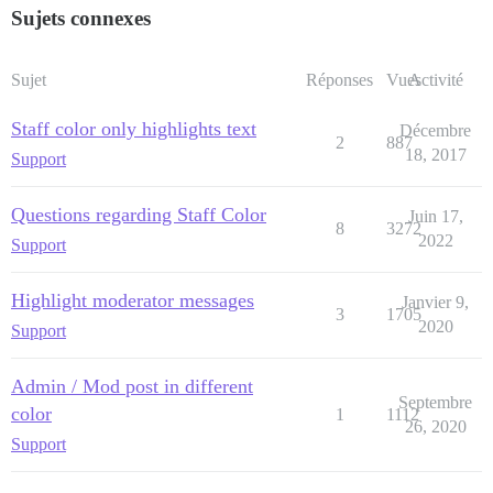
Sujets connexes
Sujet
Réponses
Vues
Activité
Staff color only highlights text
Décembre
2
887
18, 2017
Support
Questions regarding Staff Color
Juin 17,
8
3272
2022
Support
Highlight moderator messages
Janvier 9,
3
1705
2020
Support
Admin / Mod post in different
Septembre
color
1
1112
26, 2020
Support