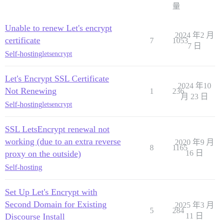
量
Unable to renew Let's encrypt
2024 年2 月
certificate
7
1053
7 日
Self-hosting
letsencrypt
Let's Encrypt SSL Certificate
2024 年10
Not Renewing
1
236
月 23 日
Self-hosting
letsencrypt
SSL LetsEncrypt renewal not
working (due to an extra reverse
2020 年9 月
8
1165
proxy on the outside)
16 日
Self-hosting
Set Up Let's Encrypt with
Second Domain for Existing
2025 年3 月
5
284
Discourse Install
11 日