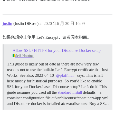
justin
(Justin DiRose)
2
2020 年6 月 30 日 16:09
如果您想停止使用 Let’s Encrypt，请参阅本指南。
Allow SSL / HTTPS for your Discourse Docker setup
Self-Hosting
This guide is likely out of date as there are now very few
reasons not to use the built-in Let’s Encrypt certificate that Just
Works. See also: 2023-04-10
says: This is left
@pfaffman
here mostly for historical purposes. So you’d like to enable
SSL for your Docker-based Discourse setup? Let’s do it! This
guide assumes you used all the
standard install
defaults – a
container configuration file at/var/discourse/containers/app.yml
and Discourse docker is installed at: /var/discourse
Buy a SS…