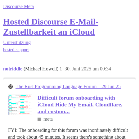
Discourse Meta
Hosted Discourse E-Mail-
Zustellbarkeit an iCloud
Unterstützung
hosted-support
notriddle
(Michael Howell)
1
30. Juni 2025 um 00:34
The Rust Programming Language Forum – 29 Jun 25
Difficult forum onboarding with
iCloud Hide My Email, Cloudflare,
and custom...
meta
FYI: The onboarding for this forum was inordinately difficult
and took about 45 minutes. It seems there's something about