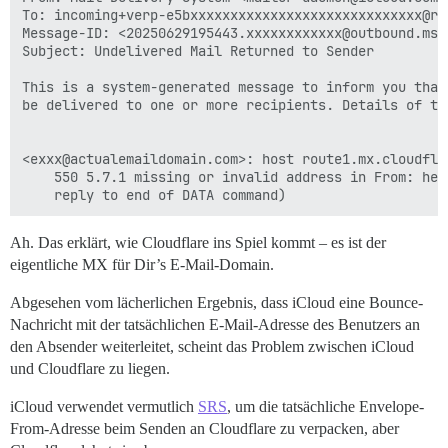
To: incoming+verp-e5bxxxxxxxxxxxxxxxxxxxxxxxxxxxxx@ru
Message-ID: <20250629195443.xxxxxxxxxxxx@outbound.ms.i
Subject: Undelivered Mail Returned to Sender

This is a system-generated message to inform you that
be delivered to one or more recipients. Details of th
<exxx@actualemaildomain.com>: host route1.mx.cloudfla
    550 5.7.1 missing or invalid address in From: hea
Ah. Das erklärt, wie Cloudflare ins Spiel kommt – es ist der
eigentliche MX für Dir’s E-Mail-Domain.
Abgesehen vom lächerlichen Ergebnis, dass iCloud eine Bounce-
Nachricht mit der tatsächlichen E-Mail-Adresse des Benutzers an
den Absender weiterleitet, scheint das Problem zwischen iCloud
und Cloudflare zu liegen.
iCloud verwendet vermutlich
SRS
, um die tatsächliche Envelope-
From-Adresse beim Senden an Cloudflare zu verpacken, aber