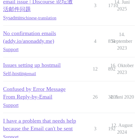
email issue | Discourse 论坛激
14. Juni
3
1710
活邮件问题
2025
Sysadmins
chinese-translation
No confirmation emails
14.
(addy.io/anonaddy.me)
4
851
September
2023
Support
Issues setting up hostmail
16. Oktober
12
892
2023
Self-hosting
email
Confused by Error Message
From Reply-by-Email
26
3205
4. Juni 2020
Support
I have a problem that needs help
12. August
because the Email can't be sent
3
192
2024
Support