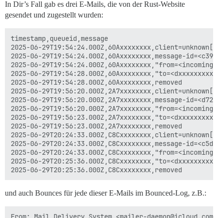
In Dir’s Fall gab es drei E-Mails, die von der Rust-Website
gesendet und zugestellt wurden:
timestamp,queueid,message

2025-06-29T19:54:24.000Z,60Axxxxxxxx,client=unknown[2
2025-06-29T19:54:24.000Z,60Axxxxxxxx,message-id=<c395
2025-06-29T19:54:24.000Z,60Axxxxxxxx,"from=<incoming+
2025-06-29T19:54:28.000Z,60Axxxxxxxx,"to=<dxxxxxxxxxx
2025-06-29T19:54:28.000Z,60Axxxxxxxx,removed

2025-06-29T19:56:20.000Z,2A7xxxxxxxx,client=unknown[2
2025-06-29T19:56:20.000Z,2A7xxxxxxxx,message-id=<d721
2025-06-29T19:56:20.000Z,2A7xxxxxxxx,"from=<incoming+
2025-06-29T19:56:23.000Z,2A7xxxxxxxx,"to=<dxxxxxxxxxx
2025-06-29T19:56:23.000Z,2A7xxxxxxxx,removed

2025-06-29T20:24:33.000Z,C8Cxxxxxxxx,client=unknown[2
2025-06-29T20:24:33.000Z,C8Cxxxxxxxx,message-id=<c5db
2025-06-29T20:24:33.000Z,C8Cxxxxxxxx,"from=<incoming+
2025-06-29T20:25:36.000Z,C8Cxxxxxxxx,"to=<dxxxxxxxxxx
und auch Bounces für jede dieser E-Mails im Bounced-Log, z.B.:
From: Mail Delivery System <mailer-daemon@icloud.com>
