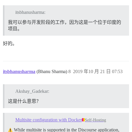
itsbhanusharma:
我可以参与开发阶段的工作，因为这是一个位于印度的
项目。
好的。
itsbhanusharma
(Bhanu Sharma)
8
2019 年10 月 21 日 07:53
Akshay_Gadekar:
这是什么意思？
Multisite configuration with Docker
Self-Hosting
While multisite is supported in the Discourse application,