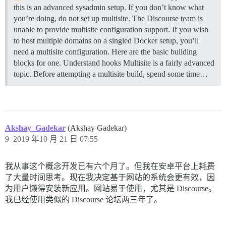
this is an advanced sysadmin setup. If you don’t know what
you’re doing, do not set up multisite. The Discourse team is
unable to provide multisite configuration support. If you wish
to host multiple domains on a singled Docker setup, you’ll
need a multisite configuration. Here are the basic building
blocks for one.
Understand hooks Multisite is a fairly advanced
topic. Before attempting a multisite build, spend some time…
Akshay_Gadekar
(Akshay Gadekar)
9
2019 年10 月 21 日 07:55
我从事这个概念开发已有六个月了。但我在安卓平台上耗费
了大量时间思考。现在我决定基于网站的系统会更有效，因
为用户懒得安装新应用。网站易于使用，尤其是 Discourse。
我已经使用类似的 Discourse 论坛两三年了。