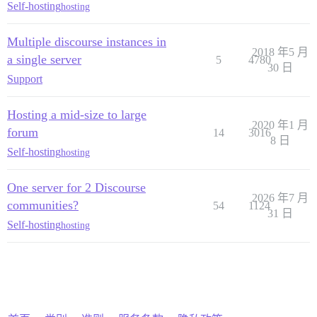
Self-hosting
hosting
Multiple discourse instances in
2018 年5 月
a single server
5
4780
30 日
Support
Hosting a mid-size to large
2020 年1 月
forum
14
3016
8 日
Self-hosting
hosting
One server for 2 Discourse
2026 年7 月
communities?
54
1124
31 日
Self-hosting
hosting