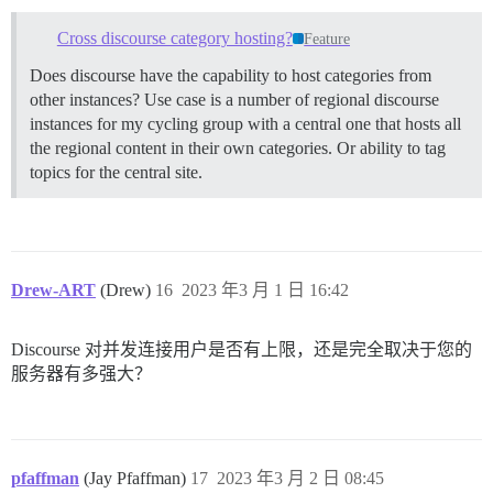
Cross discourse category hosting?
Feature
Does discourse have the capability to host categories from
other instances? Use case is a number of regional discourse
instances for my cycling group with a central one that hosts all
the regional content in their own categories. Or ability to tag
topics for the central site.
Drew-ART
(Drew)
16
2023 年3 月 1 日 16:42
Discourse 对并发连接用户是否有上限，还是完全取决于您的
服务器有多强大？
pfaffman
(Jay Pfaffman)
17
2023 年3 月 2 日 08:45