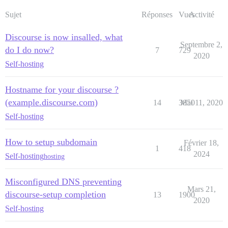
Sujet
Réponses
Vues
Activité
Discourse is now insalled, what
Septembre 2,
do I do now?
7
729
2020
Self-hosting
Hostname for your discourse ?
(example.discourse.com)
14
3850
Mai 11, 2020
Self-hosting
How to setup subdomain
Février 18,
1
418
2024
Self-hosting
hosting
Misconfigured DNS preventing
Mars 21,
discourse-setup completion
13
1900
2020
Self-hosting