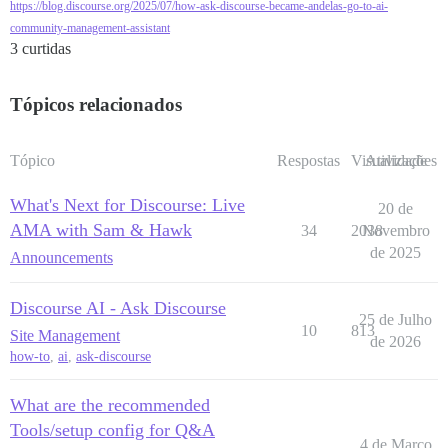
https://blog.discourse.org/2025/07/how-ask-discourse-became-andelas-go-to-ai-
community-management-assistant
3 curtidas
Tópicos relacionados
Tópico
Respostas
Visualizações
Atividade
What's Next for Discourse: Live
20 de
AMA with Sam & Hawk
34
2038
Novembro
de 2025
Announcements
Discourse AI - Ask Discourse
25 de Julho
10
813
Site Management
de 2026
how-to
,
ai
,
ask-discourse
What are the recommended
Tools/setup config for Q&A
4 de Março