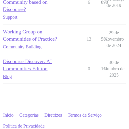
Community based on
6
898
de 2019
Discourse?
Support
Working Group on
29 de
Communities of Practice?
13
561
Novembro
de 2024
Community Building
Discourse Discover: AI
30 de
Communities Edition
0
161
Outubro de
2025
Blog
Início
Categorias
Diretrizes
Termos de Serviço
Política de Privacidade