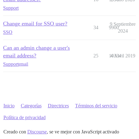
Support
Change email for SSO user?
9 Septiembre
34
9900
2024
SSO
Can an admin change a user's
email address?
25
10334
4 Abril 2019
Support
email
Inicio
Categorías
Directrices
Términos del servicio
Política de privacidad
Creado con
Discourse
, se ve mejor con JavaScript activado