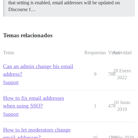
that setting is enabled, email addresses will be updated on
Discourse f…
Temas relacionados
Tema
Respuestas
Vistas
Actividad
Can an admin change his email
28 Enero
address?
9
788
2022
Support
How to fix email addresses
10 Junio
when using SSO?
1
478
2019
Support
How to let moderators change
email addresses?
16
1396
2 Julio 2020