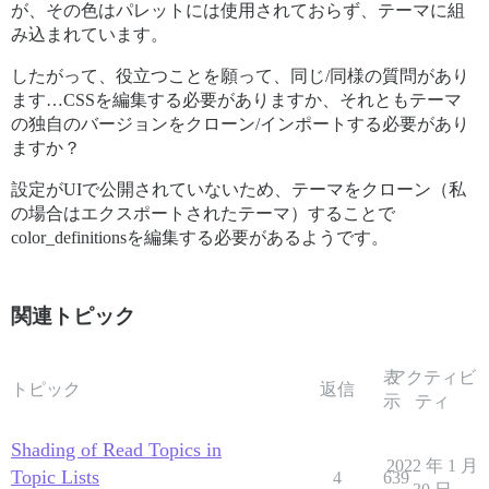
が、その色はパレットには使用されておらず、テーマに組
み込まれています。
したがって、役立つことを願って、同じ/同様の質問があり
ます…CSSを編集する必要がありますか、それともテーマ
の独自のバージョンをクローン/インポートする必要があり
ますか？
設定がUIで公開されていないため、テーマをクローン（私
の場合はエクスポートされたテーマ）することで
color_definitionsを編集する必要があるようです。
関連トピック
表
アクティビ
トピック
返信
示
ティ
Shading of Read Topics in
2022 年 1 月
Topic Lists
4
639