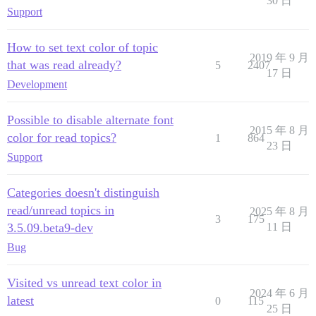
30 日
Support
How to set text color of topic
2019 年 9 月
that was read already?
5
2407
17 日
Development
Possible to disable alternate font
2015 年 8 月
color for read topics?
1
864
23 日
Support
Categories doesn't distinguish
read/unread topics in
2025 年 8 月
3
175
3.5.09.beta9-dev
11 日
Bug
Visited vs unread text color in
2024 年 6 月
latest
0
115
25 日