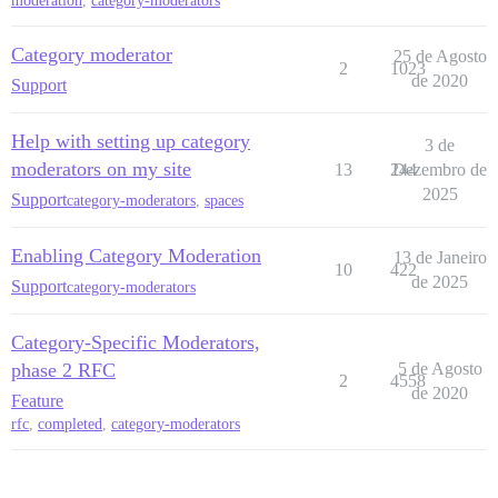
moderation
,
category-moderators
Category moderator
25 de Agosto
2
1023
de 2020
Support
Help with setting up category
3 de
moderators on my site
13
244
Dezembro de
2025
Support
category-moderators
,
spaces
Enabling Category Moderation
13 de Janeiro
10
422
de 2025
Support
category-moderators
Category-Specific Moderators,
phase 2 RFC
5 de Agosto
2
4558
de 2020
Feature
rfc
,
completed
,
category-moderators