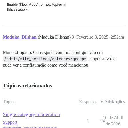
Maduka_Dilshan
(Maduka Dilshan)
3
Fevereiro 3, 2025, 2:52am
Muito obrigado. Consegui encontrar a configuração em
/admin/site_settings/category/groups
e, após ativá-la,
pude ver a configuração como você mencionou.
Tópicos relacionados
Tópico
Respostas
Visualizações
Atividade
Single category moderation
10 de Abril
2
94
Support
de 2026