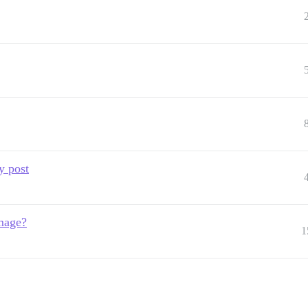
y post
image?
1