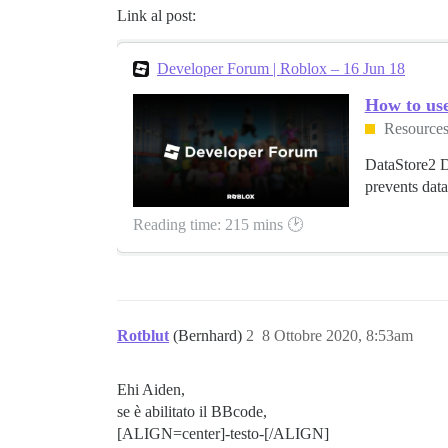
Link al post:
Developer Forum | Roblox – 16 Jun 18
How to use
Resource
DataStore2 D
prevents data
Reading time: 215 mins 🕑
Rotblut
(Bernhard)
2
8 Ottobre 2020, 8:53am
Ehi Aiden,
se è abilitato il BBcode,
[ALIGN=center]-testo-[/ALIGN]