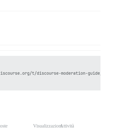
iscourse.org/t/discourse-moderation-guide/63116) | [Link
oste
Visualizzazioni
Attività