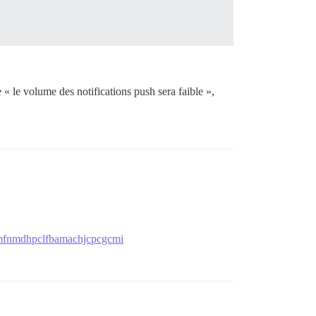
 « le volume des notifications push sera faible »,
dimfnmdhpclfbamachjcpcgcmi