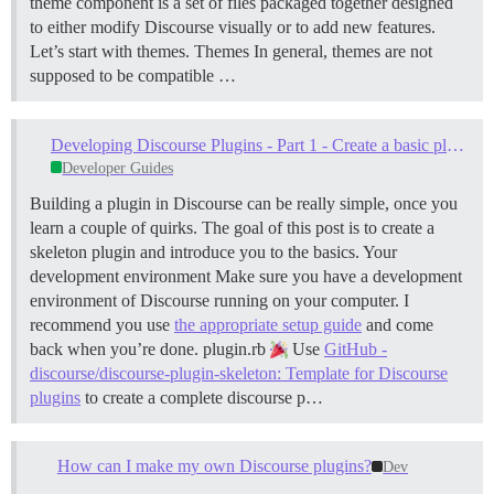
theme component is a set of files packaged together designed
to either modify Discourse visually or to add new features.
Let’s start with themes.
Themes In general, themes are not
supposed to be compatible …
Developing Discourse Plugins - Part 1 - Create a basic plugin
Developer Guides
Building a plugin in Discourse can be really simple, once you
learn a couple of quirks. The goal of this post is to create a
skeleton plugin and introduce you to the basics.
Your
development environment Make sure you have a development
environment of Discourse running on your computer. I
recommend you use
the appropriate setup guide
and come
back when you’re done.
plugin.rb
Use
GitHub -
discourse/discourse-plugin-skeleton: Template for Discourse
plugins
to create a complete discourse p…
How can I make my own Discourse plugins?
Dev