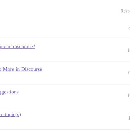
Resp
opic in discourse?
1
b More in Discourse
ggestions
1
e topic(s)