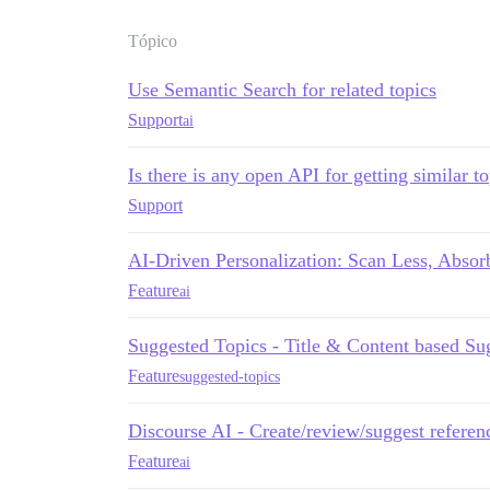
Tópico
Use Semantic Search for related topics
Support
ai
Is there is any open API for getting similar t
Support
AI-Driven Personalization: Scan Less, Absor
Feature
ai
Suggested Topics - Title & Content based Su
Feature
suggested-topics
Discourse AI - Create/review/suggest referenc
Feature
ai