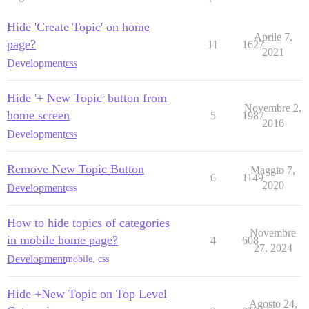
Hide 'Create Topic' on home
Aprile 7,
page?
11
1627
2021
Development
css
Hide '+ New Topic' button from
Novembre 2,
home screen
5
1987
2016
Development
css
Remove New Topic Button
Maggio 7,
6
1149
2020
Development
css
How to hide topics of categories
Novembre
in mobile home page?
4
608
27, 2024
Development
mobile
,
css
Hide +New Topic on Top Level
Agosto 24,