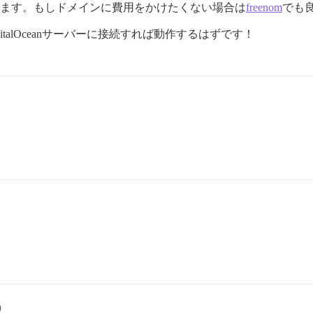
ます。もしドメインに費用をかけたくない場合は
freenom
でも
igitalOceanサーバーに接続すれば動作するはずです！
9