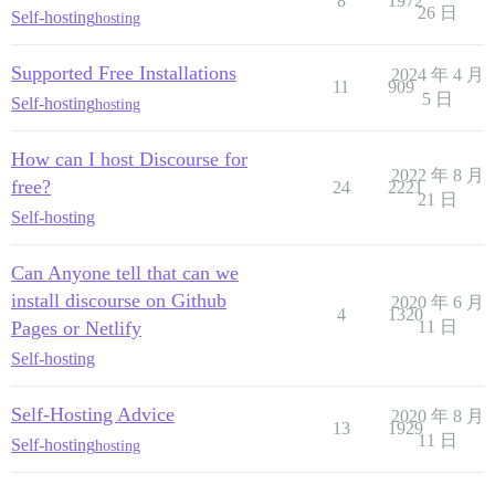
8
1972
26 日
Self-hosting
hosting
Supported Free Installations
2024 年 4 月
11
909
5 日
Self-hosting
hosting
How can I host Discourse for
2022 年 8 月
free?
24
2221
21 日
Self-hosting
Can Anyone tell that can we
install discourse on Github
2020 年 6 月
4
1320
Pages or Netlify
11 日
Self-hosting
Self-Hosting Advice
2020 年 8 月
13
1929
11 日
Self-hosting
hosting