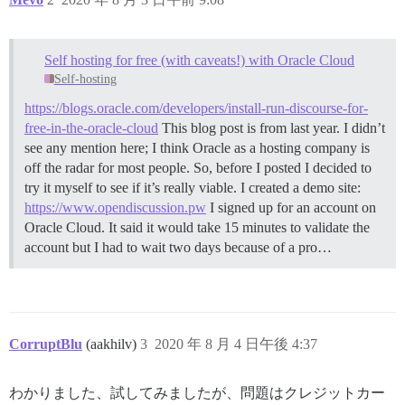
Self hosting for free (with caveats!) with Oracle Cloud
Self-hosting
https://blogs.oracle.com/developers/install-run-discourse-for-
free-in-the-oracle-cloud
This blog post is from last year. I didn’t
see any mention here; I think Oracle as a hosting company is
off the radar for most people. So, before I posted I decided to
try it myself to see if it’s really viable. I created a demo site:
https://www.opendiscussion.pw
I signed up for an account on
Oracle Cloud. It said it would take 15 minutes to validate the
account but I had to wait two days because of a pro…
CorruptBlu
(aakhilv)
3
2020 年 8 月 4 日午後 4:37
わかりました、試してみましたが、問題はクレジットカー