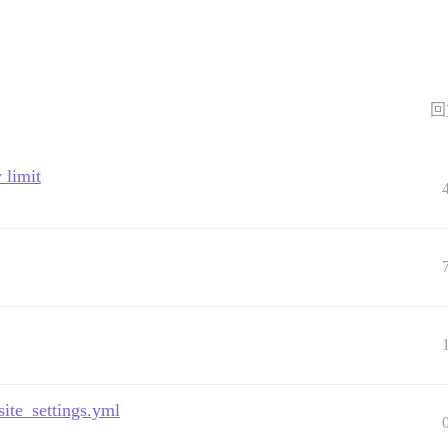
回
 limit
site_settings.yml