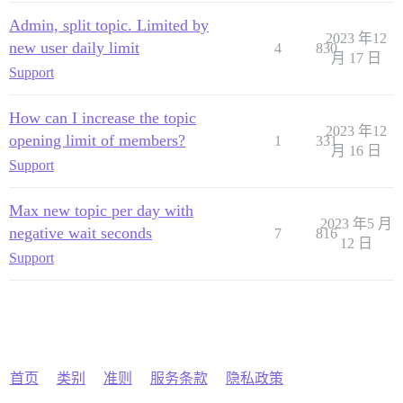
Admin, split topic. Limited by
2023 年12
new user daily limit
4
830
月 17 日
Support
How can I increase the topic
2023 年12
opening limit of members?
1
331
月 16 日
Support
Max new topic per day with
2023 年5 月
negative wait seconds
7
816
12 日
Support
首页
类别
准则
服务条款
隐私政策