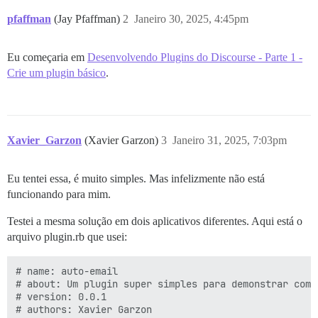
            begin

pfaffman
(Jay Pfaffman)
2
Janeiro 30, 2025, 4:45pm
              # Envia um e-mail automatizado usando Sy
              SystemMessage.new(user).send_email(

                "custom_email_template", # Garanta qu
Eu começaria em
Desenvolvendo Plugins do Discourse - Parte 1 -
                message_body: email_body

Crie um plugin básico
.
              )

              Rails.logger.info("E-mail enviado para: 
            rescue StandardError => e

              Rails.logger.error("Falha ao enviar e-m
            end

          else

Xavier_Garzon
(Xavier Garzon)
3
Janeiro 31, 2025, 7:03pm
            Rails.logger.warn("Nenhum usuário encontr
          end

        end

Eu tentei essa, é muito simples. Mas infelizmente não está
      end

funcionando para mim.
    end

  end

Testei a mesma solução em dois aplicativos diferentes. Aqui está o
arquivo plugin.rb que usei:
# name: auto-email

# about: Um plugin super simples para demonstrar como
# version: 0.0.1
