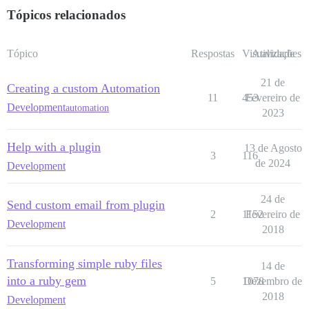
Tópicos relacionados
Tópico
Respostas
Visualizações
Atividade
21 de
Creating a custom Automation
11
453
Fevereiro de
Development
automation
2023
Help with a plugin
13 de Agosto
3
116
de 2024
Development
24 de
Send custom email from plugin
2
1152
Fevereiro de
Development
2018
Transforming simple ruby files
14 de
into a ruby gem
5
1078
Dezembro de
2018
Development