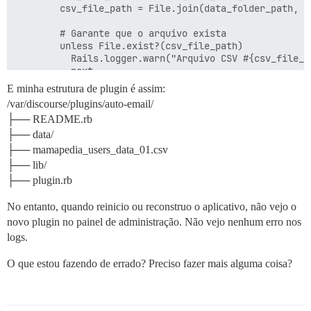
        csv_file_path = File.join(data_folder_path, cs
        # Garante que o arquivo exista

        unless File.exist?(csv_file_path)

          Rails.logger.warn("Arquivo CSV #{csv_file_p
          next

        end

E minha estrutura de plugin é assim:
/var/discourse/plugins/auto-email/
        # Analisa o arquivo CSV

├── README.rb
        begin

          users = CSV.read(csv_file_path, headers: tru
├── data/
        rescue StandardError => e

├── mamapedia_users_data_01.csv
          Rails.logger.error("Erro ao ler o arquivo C
├── lib/
          next

├── plugin.rb
        end

No entanto, quando reinicio ou reconstruo o aplicativo, não vejo o
        # Obtém o conteúdo da mensagem de e-mail do ca
        email_body = fields["email_template"]["value"]
novo plugin no painel de administração. Não vejo nenhum erro nos
logs.
        # Itera sobre os usuários do CSV e envia e-mai
        users.each do |user_data|

O que estou fazendo de errado? Preciso fazer mais alguma coisa?
          email = user_data["email"] || user_data["nor
          user = User.find_by_email(email)

          if user
