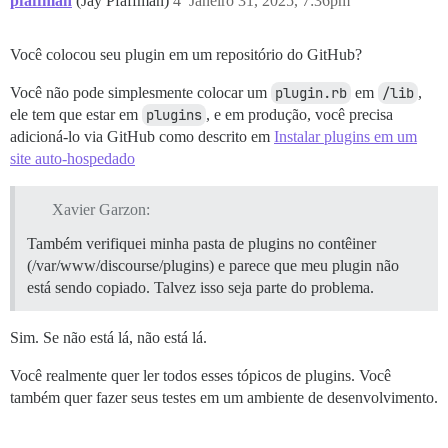
pfaffman
(Jay Pfaffman)
4
Janeiro 31, 2025, 7:36pm
Você colocou seu plugin em um repositório do GitHub?
Você não pode simplesmente colocar um
plugin.rb
em
/lib
,
ele tem que estar em
plugins
, e em produção, você precisa
adicioná-lo via GitHub como descrito em
Instalar plugins em um
site auto-hospedado
Xavier Garzon:
Também verifiquei minha pasta de plugins no contêiner
(/var/www/discourse/plugins) e parece que meu plugin não
está sendo copiado. Talvez isso seja parte do problema.
Sim. Se não está lá, não está lá.
Você realmente quer ler todos esses tópicos de plugins. Você
também quer fazer seus testes em um ambiente de desenvolvimento.