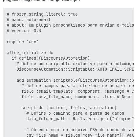
# frozen_string_literal: true

# name: auto-email

# about: Um plugin personalizado para enviar e-mails 
# version: 0.3

require 'csv'

after_initialize do

  if defined?(DiscourseAutomation)

    # Define um scriptable exclusivo para a automação

    DiscourseAutomation::Scriptable::AUTO_EMAIL_SCRIP
    add_automation_scriptable(DiscourseAutomation::Sc
      # Define campos para a interface de usuário de a
      field :email_template, component: :message # Co
      field :csv_file_name, component: :text # Nome d
      script do |context, fields, automation|

        # Define o caminho para a pasta de dados

        data_folder_path = Rails.root.join("plugins",
        # Obtém o nome do arquivo CSV do campo de aut
        csv_file_name = fields["csv_file_name"]["value