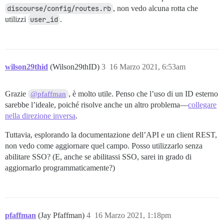
discourse/config/routes.rb
, non vedo alcuna rotta che
utilizzi
user_id
.
wilson29thid
(Wilson29thID)
3
16 Marzo 2021, 6:53am
Grazie
, è molto utile. Penso che l’uso di un ID esterno
@pfaffman
sarebbe l’ideale, poiché risolve anche un altro problema—
collegare
nella direzione inversa
.
Tuttavia, esplorando la documentazione dell’API e un client REST,
non vedo come aggiornare quel campo. Posso utilizzarlo senza
abilitare SSO? (E, anche se abilitassi SSO, sarei in grado di
aggiornarlo programmaticamente?)
pfaffman
(Jay Pfaffman)
4
16 Marzo 2021, 1:18pm