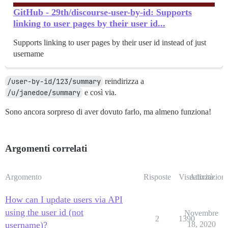
GitHub - 29th/discourse-user-by-id: Supports
linking to user pages by their user id...
Supports linking to user pages by their user id instead of just
username
/user-by-id/123/summary
reindirizza a
/u/janedoe/summary
e così via.
Sono ancora sorpreso di aver dovuto farlo, ma almeno funziona!
Argomenti correlati
Argomento
Risposte
Visualizzazioni
Attività
How can I update users via API
using the user id (not
Novembre
2
1390
username)?
18, 2020