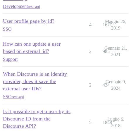
Development
rest-api
User profile page by id?
Maggio 26,
4
1671
2019
SSO
How can one update a user
Gennaio 21,
based on external_id?
2
985
2021
Support
When Discourse is an identity
provider, does it save the
Gennaio 9,
2
434
external user IDs?
2024
SSO
rest-api
Is it possible to get a user by its
Discourse ID from the
Luglio 6,
5
1848
Discourse API?
2018