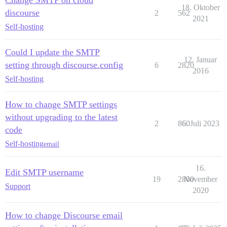
Change SMTP on cloud
18. Oktober
discourse
2
562
2021
Self-hosting
Could I update the SMTP
12. Januar
setting through discourse.config
6
2820
2016
Self-hosting
How to change SMTP settings
without upgrading to the latest
2
860
6. Juli 2023
code
Self-hosting
email
16.
Edit SMTP username
19
2800
November
Support
2020
How to change Discourse email