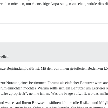
den möchten, um clientseitige Anpassungen zu sehen, würde dies dies
wollen
anze Begründung dafür ist. Mit den von Ihnen geäußerten Bedenken kön
 zur Nutzung eines bestimmten Forums als einfacher Benutzer wäre ande
um einrichten möchte). Warum sollte sich ein Benutzer um Letzteres k
 wäre „proprietär“, nehme ich an. Was die Frage aufwirft, wo das anfän
und was es auf Ihrem Browser ausführen könnte (die Risiken und Möglic
se ohne es laufen kann. Oder zumindest korrekt. Sie können es immer aus