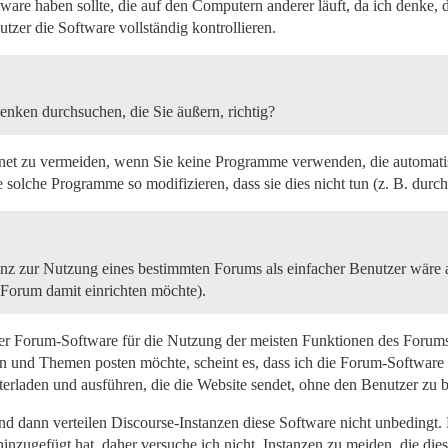
tware haben sollte, die auf den Computern anderer läuft, da ich denke, d
tzer die Software vollständig kontrollieren.
enken durchsuchen, die Sie äußern, richtig?
Internet zu vermeiden, wenn Sie keine Programme verwenden, die automa
 solche Programme so modifizieren, dass sie dies nicht tun (z. B. durc
nz zur Nutzung eines bestimmten Forums als einfacher Benutzer wäre a
Forum damit einrichten möchte).
 der Forum-Software für die Nutzung der meisten Funktionen des Forum
eren und Themen posten möchte, scheint es, dass ich die Forum-Softwar
terladen und ausführen, die die Website sendet, ohne den Benutzer zu 
nd dann verteilen Discourse-Instanzen diese Software nicht unbedingt. 
 hinzugefügt hat, daher versuche ich nicht, Instanzen zu meiden, die dies