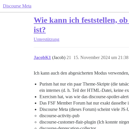
Discourse Meta
Wie kann ich feststellen, o
ist?
Unterstützung
JacobK1
(Jacob)
21
15. November 2024 um 21:38
Ich kann auch den abgesicherten Modus verwenden
Purism hat nur ein paar Theme-Skripte (die tatsä
ein internes (d. h. Teil der HTML-Datei, keine e
Exercism hat, was wie das discourse-spoiler-alert
Das FSF Member Forum hat nur exakt dasselbe in
Discourse Meta (dieses Forum) scheint viele JS-
discourse-activity-pub
discourse-customer-flair-plugin (Ich konnte nirg
discourse-deprecation-collector