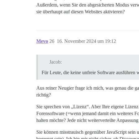
Außerdem, wenn Sie den abgesicherten Modus verwen
sie überhaupt auf diesen Websites aktivieren?
Mevo
26
16. November 2024 um 19:12
Jacob:
Für Leute, die keine unfreie Software ausführen 
Aus reiner Neugier frage ich mich, was genau die g
richtig?
Sie sprechen von „Lizenz“. Aber Ihre eigene Lizenz
Forensoftware (=wenn jemand damit ein weiteres For
halten möchte? Jede nicht weiterverteilte Anpassung
Sie können misstrauisch gegenüber JavaScript sein 
begrenzt sein). Ich bin mir nicht sicher, ob Discour