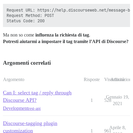
Request URL: https://help.discourseweb.net/message-bu
Request Method: POST

Ma non so come
influenza la richiesta di tag
.
Potresti aiutarmi a impostare il tag tramite l’API di Discourse?
Argomenti correlati
Argomento
Risposte
Visualizzazioni
Attività
Can I: select tag / reply through
Gennaio 19,
Discourse API?
1
528
2021
Development
rest-api
Discourse-tagging plugin
Aprile 8,
customization
1
961