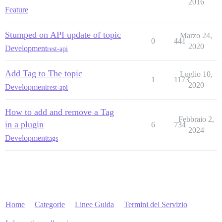
2016
Feature
Stumped on API update of topic
Marzo 24,
0
441
2020
Development
rest-api
Add Tag to The topic
Luglio 10,
1
1173
2020
Development
rest-api
How to add and remove a Tag
Febbraio 2,
in a plugin
6
734
2024
Development
tags
Home
Categorie
Linee Guida
Termini del Servizio