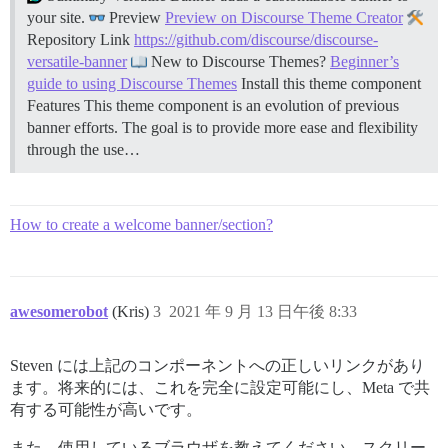
your site.
Preview
Preview on Discourse Theme Creator
Repository Link
https://github.com/discourse/discourse-
versatile-banner
New to Discourse Themes?
Beginner’s
guide to using Discourse Themes
Install this theme component
Features This theme component is an evolution of previous
banner efforts. The goal is to provide more ease and flexibility
through the use…
How to create a welcome banner/section?
awesomerobot
(Kris)
3
2021 年 9 月 13 日午後 8:33
Steven には上記のコンポーネントへの正しいリンクがあり
ます。将来的には、これを完全に設定可能にし、Meta で共
有する可能性が高いです。
また、使用しているブラウザを教えてください。スクリー