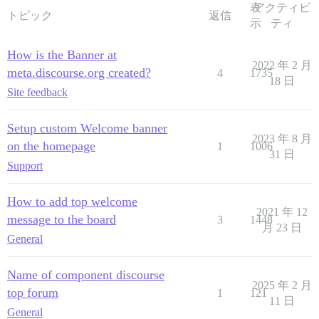
表
アクティビ
トピック
返信
示
ティ
How is the Banner at
2022 年 2 月
meta.discourse.org created?
4
1735
18 日
Site feedback
Setup custom Welcome banner
2023 年 8 月
on the homepage
1
1006
31 日
Support
How to add top welcome
2021 年 12
message to the board
3
1448
月 23 日
General
Name of component discourse
2025 年 2 月
top forum
1
121
11 日
General