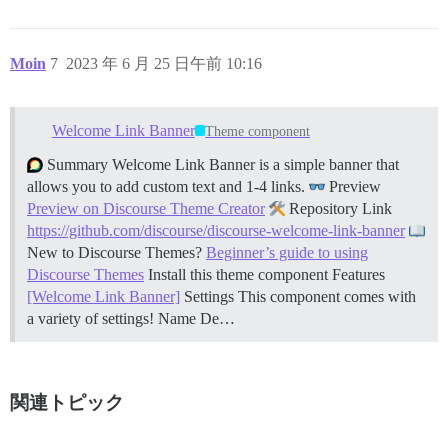
Moin
7
2023 年 6 月 25 日午前 10:16
Welcome Link Banner
Theme component
Summary Welcome Link Banner is a simple banner that
allows you to add custom text and 1-4 links.
Preview
Preview on Discourse Theme Creator
Repository Link
https://github.com/discourse/discourse-welcome-link-banner
New to Discourse Themes?
Beginner’s guide to using
Discourse Themes
Install this theme component
Features
[Welcome Link Banner]
Settings This component comes with
a variety of settings! Name De…
関連トピック