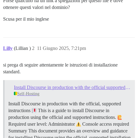
Forse qualcuno ha un link a spiegazioni per questo file e dove
ottenere questi valori ​​nel dominio?
Scusa per il mio inglese
Lilly
(Lillian )
2
11 Giugno 2025, 7:21pm
si prega di seguire attentamente le istruzioni di installazione
standard.
Install Discourse in production with the official supported instructions
Self-Hosting
Install Discourse in production with the official, supported
instructions
This is a guide to install Discourse in
production using the official and supported instructions.
Required user level: Administrator
Console access required
Summary This document provides an overview and guidance
for installing Discourse using the official, supported installation