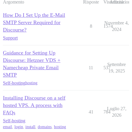
Argomento
Risposte
Visualizzazioni
Attività
How Do I Set Up the E-Mail
SMTP Server Required for
Novembre 4,
8
1574
Discourse?
2024
Support
Guidance for Setting Up
Discourse: Hetzner VDS +
Settembre
Namecheap Private Email
11
537
19, 2025
SMTP
Self-hosting
hosting
Installing Discourse on a self
hosted VPS. A process with
Luglio 27,
41
784
FAQs
2026
Self-hosting
email
,
login
,
install
,
domains
,
hosting