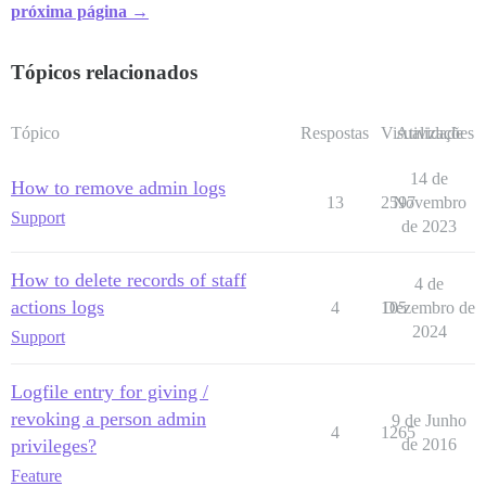
próxima página →
Tópicos relacionados
Tópico
Respostas
Visualizações
Atividade
14 de
How to remove admin logs
13
2597
Novembro
Support
de 2023
How to delete records of staff
4 de
actions logs
4
105
Dezembro de
2024
Support
Logfile entry for giving /
revoking a person admin
9 de Junho
4
1265
privileges?
de 2016
Feature