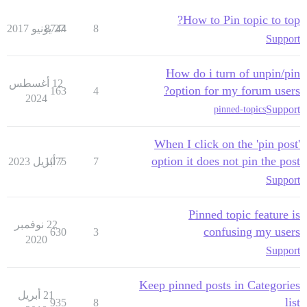
How to Pin topic to top?
8
27 يونيو 2017
8744
Support
How do i turn of unpin/pin
12 أغسطس
option for my forum users?
163
4
2024
Support
pinned-topics
When I click on the 'pin post'
option it does not pin the post
7
7 أبريل 2023
1075
Support
Pinned topic feature is
22 نوفمبر
confusing my users
630
3
2020
Support
Keep pinned posts in Categories
21 أبريل
list
935
8