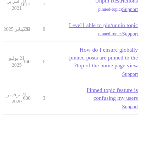
Unpin Restrictions
10 فبراير
1012
7
2021
Support
pinned-topics
Level1 able to pin/unpin topic
8
22 يناير 2025
231
Support
pinned-topics
How do I ensure globally
pinned posts are pinned to the
21 يوليو
160
6
2025
top of the home page view?
Support
Pinned topic feature is
22 نوفمبر
confusing my users
630
3
2020
Support