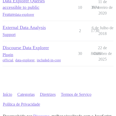
Data Explorer Queries
11 de
accessible to public
10
3974
Fevereiro de
2020
Feature
data-explorer
External Data Analysis
6 de Julho de
2
1730
2018
Support
Discourse Data Explorer
22 de
30
84189
Outubro de
Plugin
2025
official
,
data-explorer
,
included-in-core
Início
Categorias
Diretrizes
Termos de Serviço
Política de Privacidade