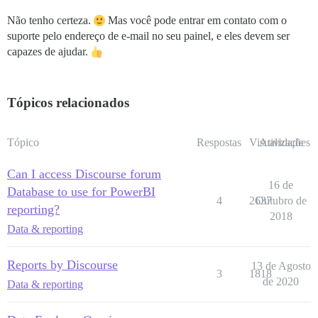
Não tenho certeza.
Mas você pode entrar em contato com o
suporte pelo endereço de e-mail no seu painel, e eles devem ser
capazes de ajudar.
Tópicos relacionados
Tópico
Respostas
Visualizações
Atividade
Can I access Discourse forum
16 de
Database to use for PowerBI
4
2637
Outubro de
reporting?
2018
Data & reporting
Reports by Discourse
13 de Agosto
3
1818
de 2020
Data & reporting