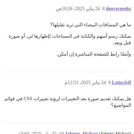
denvergeeks
8
24 يناير 2025، 10:26ص
ما هي المسافات البيضاء التي تريد تقليلها؟
يمكنك رسم أسهم والكتابة في المساحات لإظهارها لي، أو صورة
قبل وبعد.
وأيضًا رابط للصفحة المباشرة إن أمكن.
LotusJeff
9
24 يناير 2025، 12:53م
هل يمكنك تقديم صورة بعد التغييرات لرؤية تغييرات CSS في قوائم
المواضيع؟
(Johnny McIvor)
Johnny_McIvor
10
27 يناير 2025، 3:04ص