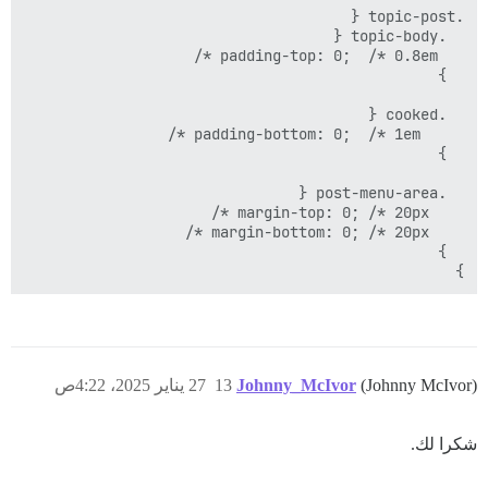
}

(Johnny McIvor)
Johnny_McIvor
13
27 يناير 2025، 4:22ص
شكرا لك.