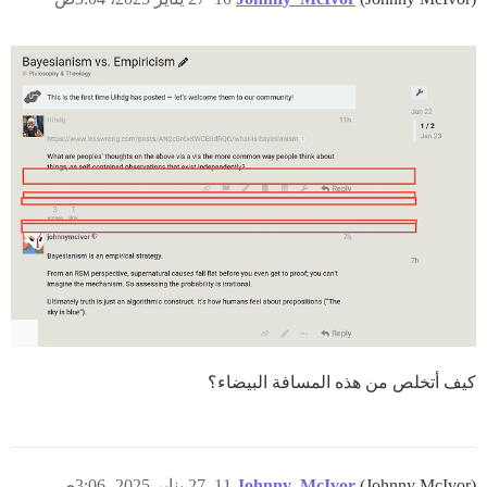
كيف أتخلص من هذه المسافة البيضاء؟
(Johnny McIvor)
Johnny_McIvor
11
27 يناير 2025، 3:06ص