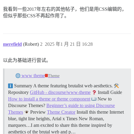
我看到一些2017年左右的其他帖子，他们是用CSS编辑的，
但似乎那些CSS不再起作用了。
merefield
(Robert)
2
2025 年1 月 21 日 16:28
以此为基础进行尝试。
www theme
Theme
Summary A theme featuring brutalist web aesthetics.
Repository
GitHub - discourse/www-theme
Install Guide
How to install a theme or theme component
New to
Discourse Themes?
Beginner’s guide to using Discourse
Themes
Preview
Theme Creator
Install this theme Internet
blue, tight line heights, Arial x Times New Roman,
marquees…I am excited to share this theme inspired by
aesthetics of the brutal web and p…