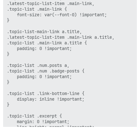
.latest-topic-list-item .main-link,

.topic-list .main-link {

    font-size: var(--font-0) !important;

}

.topic-list-main-link a.title,

.latest-topic-list-item .main-link a.title,

.topic-list .main-link a.title {

    padding: 0 !important;

}

.topic-list .num.posts a,

.topic-list .num .badge-posts {

    padding: 0 !important;

}

.topic-list .link-bottom-line {

    display: inline !important;

}

.topic-list .excerpt {

    margin: 0 !important;

    line-height: normal !important;

}
