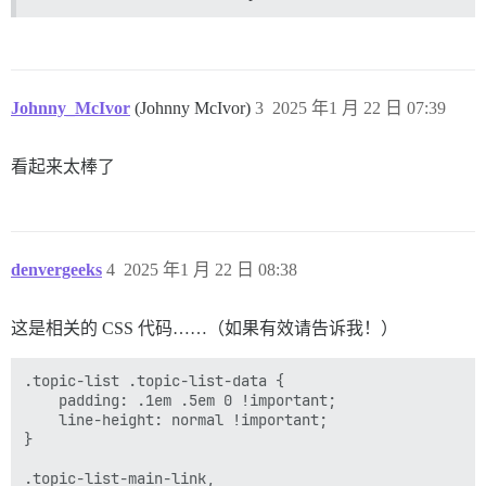
Johnny_McIvor
(Johnny McIvor)
3
2025 年1 月 22 日 07:39
看起来太棒了
denvergeeks
4
2025 年1 月 22 日 08:38
这是相关的 CSS 代码……（如果有效请告诉我！）
.topic-list .topic-list-data {

    padding: .1em .5em 0 !important;

    line-height: normal !important;

}

.topic-list-main-link,
