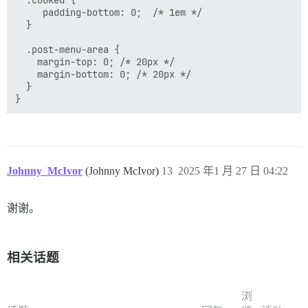
     padding-bottom: 0;  /* 1em */

  }

  .post-menu-area {

    margin-top: 0; /* 20px */

    margin-bottom: 0; /* 20px */

  }

Johnny_McIvor
(Johnny McIvor)
13
2025 年1 月 27 日 04:22
谢谢。
相关话题
浏