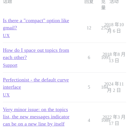
话题
回复
览
活动
量
Is there a "compact" option like
2018 年10
gmail?
12
2525
月 6 日
UX
How do I space out topics from
2018 年8 月
each other?
6
1095
13 日
Support
Perfectionist - the default curve
2024 年11
interface
5
184
月 2 日
UX
Very minor issue: on the topics
list, the new messages indicator
2022 年3 月
4
1089
can be on a new line by itself
17 日