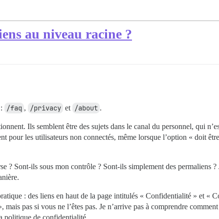
iens au niveau racine ?
 :
/faq
,
/privacy
et
/about
.
onnent. Ils semblent être des sujets dans le canal du personnel, qui n’es
t pour les utilisateurs non connectés, même lorsque l’option « doit êtr
se ? Sont-ils sous mon contrôle ? Sont-ils simplement des permaliens ? 
nière.
tique : des liens en haut de la page intitulés « Confidentialité » et « C
 mais pas si vous ne l’êtes pas. Je n’arrive pas à comprendre comment ce
 politique de confidentialité.