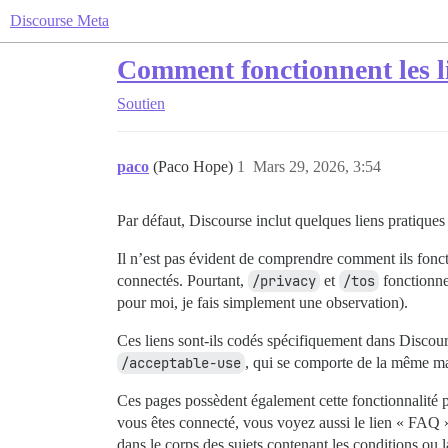
Discourse Meta
Comment fonctionnent les l
Soutien
paco
(Paco Hope)
1
Mars 29, 2026, 3:54
Par défaut, Discourse inclut quelques liens pratiques
Il n’est pas évident de comprendre comment ils foncti
connectés. Pourtant,
/privacy
et
/tos
fonctionnen
pour moi, je fais simplement une observation).
Ces liens sont-ils codés spécifiquement dans Discour
/acceptable-use
, qui se comporte de la même ma
Ces pages possèdent également cette fonctionnalité pra
vous êtes connecté, vous voyez aussi le lien « FAQ »,
dans le corps des sujets contenant les conditions ou la