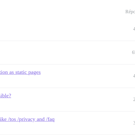
Répo
6
ion as static pages
sible?
ke /tos /privacy and /faq