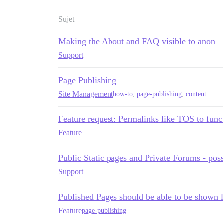
Sujet
Making the About and FAQ visible to anon
Support
Page Publishing
Site Management
how-to
,
page-publishing
,
content
Feature request: Permalinks like TOS to funct
Feature
Public Static pages and Private Forums - pos
Support
Published Pages should be able to be shown li
Feature
page-publishing