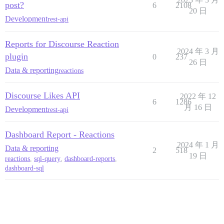
post?
6
2108
20 日
Development
rest-api
Reports for Discourse Reaction
2024 年 3 月
plugin
0
237
26 日
Data & reporting
reactions
Discourse Likes API
2022 年 12
6
1286
月 16 日
Development
rest-api
Dashboard Report - Reactions
2024 年 1 月
Data & reporting
2
518
19 日
reactions
,
sql-query
,
dashboard-reports
,
dashboard-sql