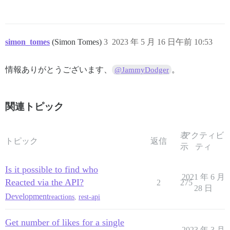
simon_tomes
(Simon Tomes)
3
2023 年 5 月 16 日午前 10:53
情報ありがとうございます、
。
@JammyDodger
関連トピック
表
アクティビ
トピック
返信
示
ティ
Is it possible to find who
2021 年 6 月
Reacted via the API?
2
275
28 日
Development
reactions
,
rest-api
Get number of likes for a single
2023 年 3 月