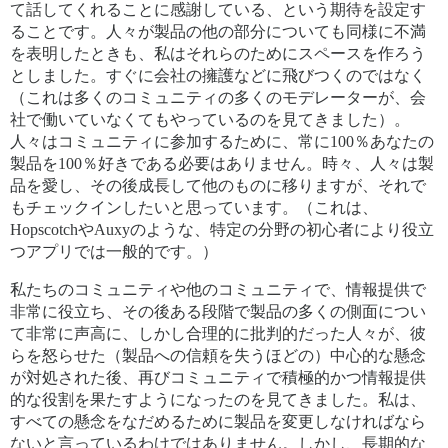
て話してくれることに感謝している、という期待を設定す
ることです。人々が製品の他の部分についても同様に不満
を表明したときも、私はそれらのためにスペースを作ろう
としました。すぐに会社の擁護などに飛びつくのではなく
（これは多くのコミュニティの多くのモデレーターが、会
社で働いていなくてもやっているのを見てきました）。
人々はコミュニティに参加するために、常に100％あなたの
製品を100％好きである必要はありません。時々、人々は製
品を愛し、その後成長して他のものに移りますが、それで
もチェックインしたいと思っています。（これは、
HopscotchやAuxyのような、特定の分野の初心者により役立
つアプリでは一般的です。）
私たちのコミュニティや他のコミュニティで、情報提供で
非常に役立ち、その後ある段階で製品の多くの側面につい
て非常に声高に、しかし合理的に批判的だった人々が、彼
らを怒らせた（製品への信頼を失うほどの）中心的な懸念
が対処された後、再びコミュニティで積極的かつ情報提供
的な役割を果たすようになったのを見てきました。私は、
すべての懸念をなだめるために製品を変更しなければなら
ないと言っているわけではありません。しかし、長期的な