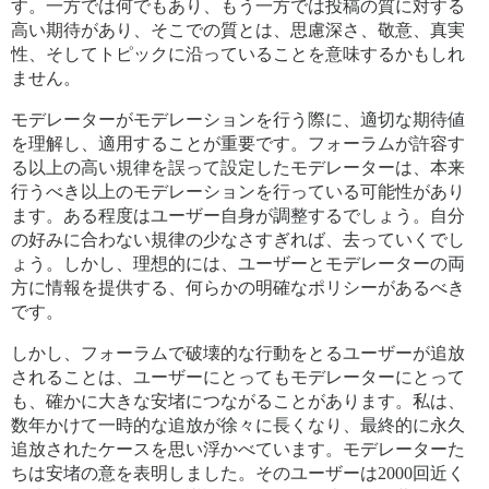
す。一方では何でもあり、もう一方では投稿の質に対する
高い期待があり、そこでの質とは、思慮深さ、敬意、真実
性、そしてトピックに沿っていることを意味するかもしれ
ません。
モデレーターがモデレーションを行う際に、適切な期待値
を理解し、適用することが重要です。フォーラムが許容す
る以上の高い規律を誤って設定したモデレーターは、本来
行うべき以上のモデレーションを行っている可能性があり
ます。ある程度はユーザー自身が調整するでしょう。自分
の好みに合わない規律の少なさすぎれば、去っていくでし
ょう。しかし、理想的には、ユーザーとモデレーターの両
方に情報を提供する、何らかの明確なポリシーがあるべき
です。
しかし、フォーラムで破壊的な行動をとるユーザーが追放
されることは、ユーザーにとってもモデレーターにとって
も、確かに大きな安堵につながることがあります。私は、
数年かけて一時的な追放が徐々に長くなり、最終的に永久
追放されたケースを思い浮かべています。モデレーターた
ちは安堵の意を表明しました。そのユーザーは2000回近く