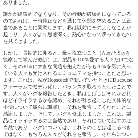
ありました。
誰かが建設的でなくなり、その行動が破壊的になっている
のであれば、一時停止などを通じて休憩を求めることは正
当であることに同意します。私は以前にそのようなことが
起こり、人々がより思慮深く、熱心になって戻ってきたの
を見てきました。
しかし、長期的に見ると、最も役立つこと（AuxyとSkyを
観察して学んだ教訓）は、製品を110％愛する人々だけでな
く、その30％に大きな問題を抱えながらも70％を気に入っ
ている人々も受け入れるコミュニティを持つことだと思い
ます。これは、私がHopscotchで働いていたときにDiscourse
フォーラムでモデル化し、バランスを取ろうとしたことで
す。人々がバグを報告したとき、私はしばしばそれがどれ
ほどイライラするかを認め、それが引き起こした具体的な
不便について彼らに謝罪し、それを報告してくれたことに
感謝しました。そして、バグを修正しました。これは、製
品にイライラするのは当然であり、それについて話すのは
当然であり、バグについては、これらのことは起こるべき
ではなく、もちろん人々がそれらを報告し、それらについ