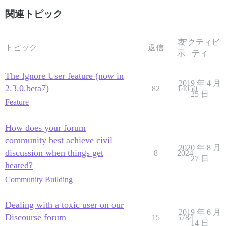
関連トピック
表
アクティビ
トピック
返信
示
ティ
The Ignore User feature (now in
2019 年 4 月
2.3.0.beta7)
82
14050
25 日
Feature
How does your forum
community best achieve civil
2020 年 8 月
discussion when things get
8
2024
27 日
heated?
Community Building
Dealing with a toxic user on our
2019 年 6 月
Discourse forum
15
5784
14 日