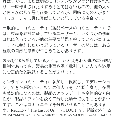
れはすぐに、または明確にコンテンツがフラグ付けされた
り、一時停止されたりするほどではないものの、他の人々
と何らかの形で悪く衝突しているが、同時にその人がまだ
コミュニティに真に貢献したいと思っている場合です。
一般的に、コミュニティ（製品ベースのコミュニティ）で
は、製品を絶対に愛しているユーザーと、いくつかの側面
は気に入っているが他の主要な問題も抱えているがコミュ
ニティに参加したいと思っているユーザーの間には、ある
程度の自然な摩擦が生じることがあります。
製品を110％愛している人々は、たとえそれが真の建設的な
批判であっても、製品の側面を深く批判したい人々を過度
に否定的だと認識することがあります。
オンラインコミュニティに参加し、観察し、モデレーショ
ンしてきた経験から、特定の個人（そして私自身も）が最
も敵対的になるのは、製品のアップデートや全体的な方向
性が、製品のファンを鋭く二分した場合であることが多い
です。これはコミュニティを分裂させることさえありま
す。Redditの「The Last of Us」（TLOU）で、続編のゲーム
TLOU2がファンを2つの非常に敵対的な陣営に分け、同じシ