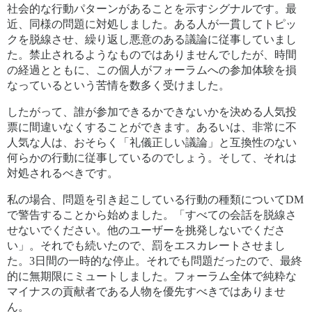
社会的な行動パターンがあることを示すシグナルです。最
近、同様の問題に対処しました。ある人が一貫してトピッ
クを脱線させ、繰り返し悪意のある議論に従事していまし
た。禁止されるようなものではありませんでしたが、時間
の経過とともに、この個人がフォーラムへの参加体験を損
なっているという苦情を数多く受けました。
したがって、誰が参加できるかできないかを決める人気投
票に間違いなくすることができます。あるいは、非常に不
人気な人は、おそらく「礼儀正しい議論」と互換性のない
何らかの行動に従事しているのでしょう。そして、それは
対処されるべきです。
私の場合、問題を引き起こしている行動の種類についてDM
で警告することから始めました。「すべての会話を脱線さ
せないでください。他のユーザーを挑発しないでくださ
い」。それでも続いたので、罰をエスカレートさせまし
た。3日間の一時的な停止。それでも問題だったので、最終
的に無期限にミュートしました。フォーラム全体で純粋な
マイナスの貢献者である人物を優先すべきではありませ
ん。