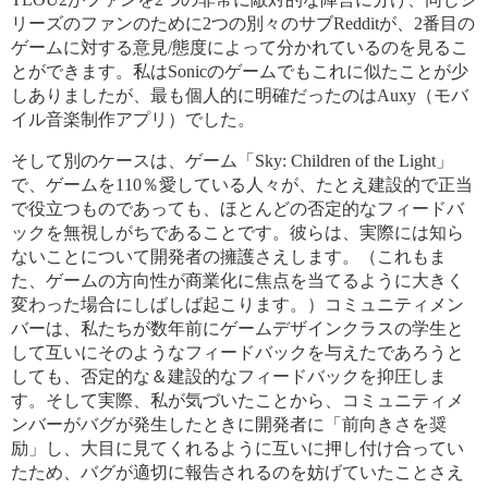
リーズのファンのために2つの別々のサブRedditが、2番目の
ゲームに対する意見/態度によって分かれているのを見るこ
とができます。私はSonicのゲームでもこれに似たことが少
しありましたが、最も個人的に明確だったのはAuxy（モバ
イル音楽制作アプリ）でした。
そして別のケースは、ゲーム「Sky: Children of the Light」
で、ゲームを110％愛している人々が、たとえ建設的で正当
で役立つものであっても、ほとんどの否定的なフィードバ
ックを無視しがちであることです。彼らは、実際には知ら
ないことについて開発者の擁護さえします。（これもま
た、ゲームの方向性が商業化に焦点を当てるように大きく
変わった場合にしばしば起こります。）コミュニティメン
バーは、私たちが数年前にゲームデザインクラスの学生と
して互いにそのようなフィードバックを与えたであろうと
しても、否定的な＆建設的なフィードバックを抑圧しま
す。そして実際、私が気づいたことから、コミュニティメ
ンバーがバグが発生したときに開発者に「前向きさを奨
励」し、大目に見てくれるように互いに押し付け合ってい
たため、バグが適切に報告されるのを妨げていたことさえ