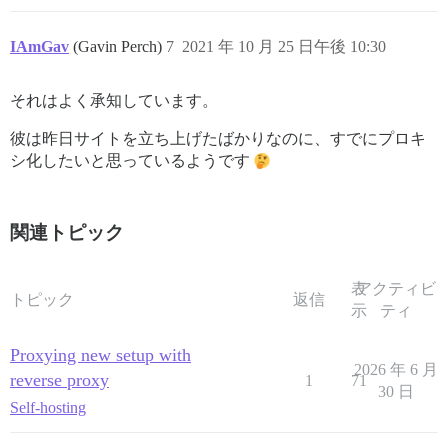
IAmGav
(Gavin Perch)
7
2021 年 10 月 25 日午後 10:30
それはよく承知しています。
彼は昨日サイトを立ち上げたばかりなのに、すでにプロキ
シ化したいと思っているようです
関連トピック
表
アクティビ
トピック
返信
示
ティ
Proxying new setup with
2026 年 6 月
reverse proxy
1
71
30 日
Self-hosting