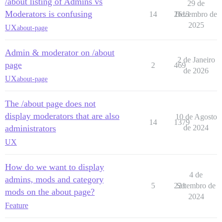
/about listing of Admins vs
29 de
Moderators is confusing
14
2613
Dezembro de
2025
UX
about-page
Admin & moderator on /about
2 de Janeiro
page
2
469
de 2026
UX
about-page
The /about page does not
display moderators that are also
10 de Agosto
14
1379
administrators
de 2024
UX
How do we want to display
4 de
admins, mods and category
5
221
Setembro de
mods on the about page?
2024
Feature