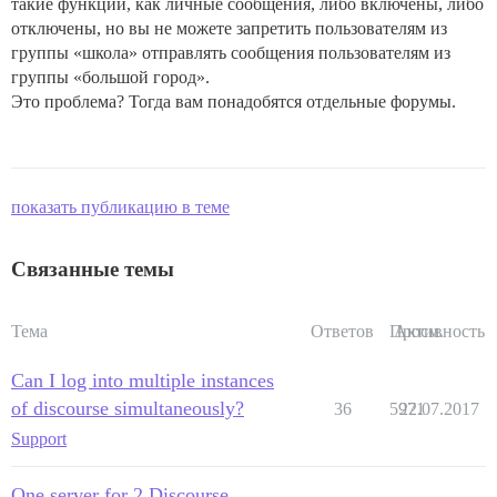
такие функции, как личные сообщения, либо включены, либо
отключены, но вы не можете запретить пользователям из
группы «школа» отправлять сообщения пользователям из
группы «большой город».
Это проблема? Тогда вам понадобятся отдельные форумы.
показать публикацию в теме
Связанные темы
Тема
Ответов
Просм.
Активность
Can I log into multiple instances
of discourse simultaneously?
36
5971
22.07.2017
Support
One server for 2 Discourse