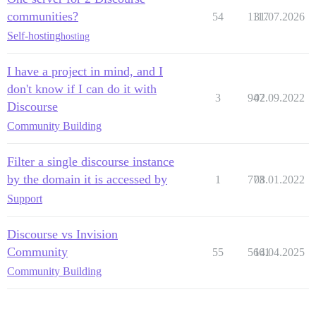
communities?
54
1117
31.07.2026
Self-hosting
hosting
I have a project in mind, and I
don't know if I can do it with
3
947
02.09.2022
Discourse
Community Building
Filter a single discourse instance
by the domain it is accessed by
1
773
08.01.2022
Support
Discourse vs Invision
Community
55
5661
14.04.2025
Community Building