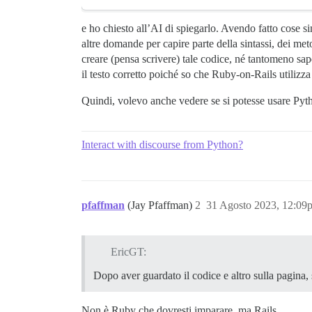
e ho chiesto all’AI di spiegarlo. Avendo fatto cose si
altre domande per capire parte della sintassi, dei me
creare (pensa scrivere) tale codice, né tantomeno sap
il testo corretto poiché so che Ruby-on-Rails utiliz
Quindi, volevo anche vedere se si potesse usare Pyth
Interact with discourse from Python?
pfaffman
(Jay Pfaffman)
2
31 Agosto 2023, 12:09
EricGT:
Dopo aver guardato il codice e altro sulla pagina,
Non è Ruby che dovresti imparare, ma Rails.