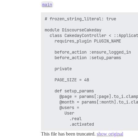
main
# frozen_string_literal: true

module DiscourseCakeday

  class CakedayController < ::Applicat
    requires_plugin PLUGIN_NAME

    before_action :ensure_logged_in

    before_action :setup_params

    private

    PAGE_SIZE = 48

    def setup_params

      @page = params[:page].to_i.clamp
      @month = params[:month].to_i.cla
      @users =

        User

          .real

This file has been truncated.
show original