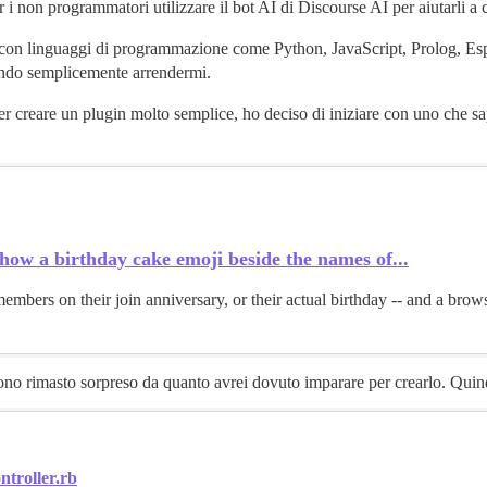
r i non programmatori utilizzare il bot AI di Discourse AI per aiutarli a 
on linguaggi di programmazione come Python, JavaScript, Prolog, Espre
uando semplicemente arrendermi.
 per creare un plugin molto semplice, ho deciso di iniziare con uno che s
how a birthday cake emoji beside the names of...
mbers on their join anniversary, or their actual birthday -- and a brow
 sono rimasto sorpreso da quanto avrei dovuto imparare per crearlo. Qui
ntroller.rb